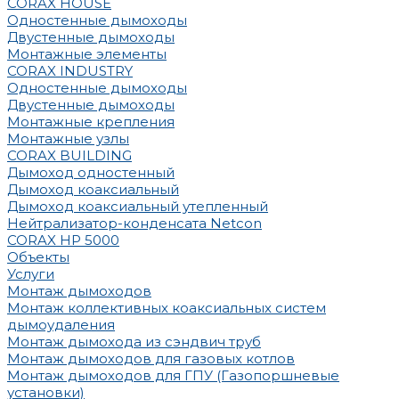
CORAX HOUSE
Одностенные дымоходы
Двустенные дымоходы
Монтажные элементы
CORAX INDUSTRY
Одностенные дымоходы
Двустенные дымоходы
Монтажные крепления
Монтажные узлы
CORAX BUILDING
Дымоход одностенный
Дымоход коаксиальный
Дымоход коаксиальный утепленный
Нейтрализатор-конденсата Netcon
CORAX HP 5000
Объекты
Услуги
Монтаж дымоходов
Монтаж коллективных коаксиальных систем
дымоудаления
Монтаж дымохода из сэндвич труб
Монтаж дымоходов для газовых котлов
Монтаж дымоходов для ГПУ (Газопоршневые
установки)