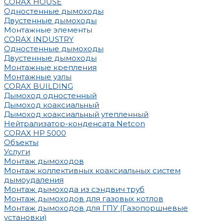
CORAX HOUSE
Одностенные дымоходы
Двустенные дымоходы
Монтажные элементы
CORAX INDUSTRY
Одностенные дымоходы
Двустенные дымоходы
Монтажные крепления
Монтажные узлы
CORAX BUILDING
Дымоход одностенный
Дымоход коаксиальный
Дымоход коаксиальный утепленный
Нейтрализатор-конденсата Netcon
CORAX HP 5000
Объекты
Услуги
Монтаж дымоходов
Монтаж коллективных коаксиальных систем
дымоудаления
Монтаж дымохода из сэндвич труб
Монтаж дымоходов для газовых котлов
Монтаж дымоходов для ГПУ (Газопоршневые
установки)