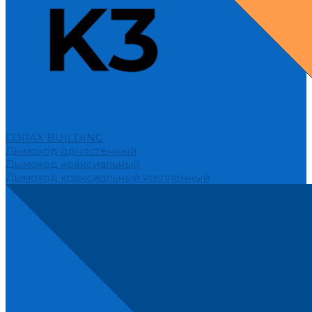
CORAX BUILDING
Дымоход одностенный
Дымоход коаксиальный
Дымоход коаксиальный утепленный