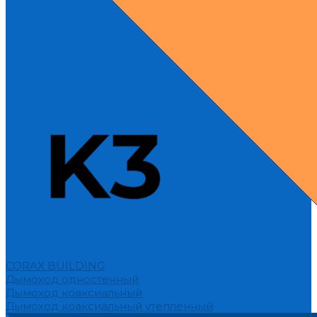
CORAX BUILDING
Дымоход одностенный
Дымоход коаксиальный
Дымоход коаксиальный утепленный