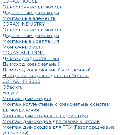
CORAX HOUSE
Одностенные дымоходы
Двустенные дымоходы
Монтажные элементы
CORAX INDUSTRY
Одностенные дымоходы
Двустенные дымоходы
Монтажные крепления
Монтажные узлы
CORAX BUILDING
Дымоход одностенный
Дымоход коаксиальный
Дымоход коаксиальный утепленный
Нейтрализатор-конденсата Netcon
CORAX HP 5000
Объекты
Услуги
Монтаж дымоходов
Монтаж коллективных коаксиальных систем
дымоудаления
Монтаж дымохода из сэндвич труб
Монтаж дымоходов для газовых котлов
Монтаж дымоходов для ГПУ (Газопоршневые
установки)