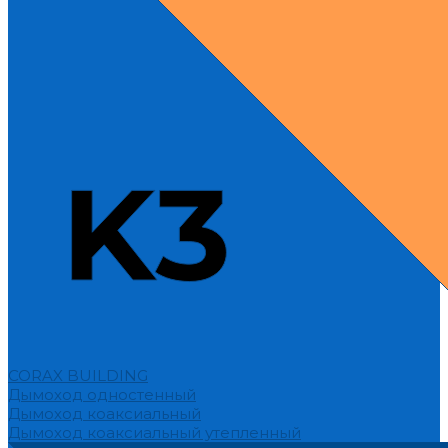
CORAX BUILDING
Дымоход одностенный
Дымоход коаксиальный
Дымоход коаксиальный утепленный