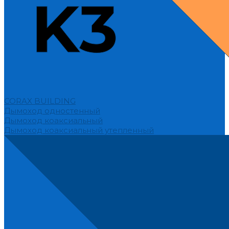
CORAX BUILDING
Дымоход одностенный
Дымоход коаксиальный
Дымоход коаксиальный утепленный