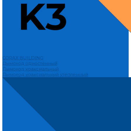
CORAX BUILDING
Дымоход одностенный
Дымоход коаксиальный
Дымоход коаксиальный утепленный