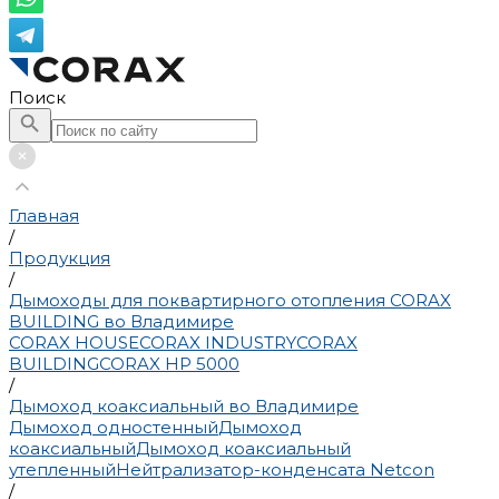
Поиск
Главная
/
Продукция
/
Дымоходы для поквартирного отопления CORAX
BUILDING во Владимире
CORAX HOUSE
CORAX INDUSTRY
CORAX
BUILDING
CORAX HP 5000
/
Дымоход коаксиальный во Владимире
Дымоход одностенный
Дымоход
коаксиальный
Дымоход коаксиальный
утепленный
Нейтрализатор-конденсата Netcon
/