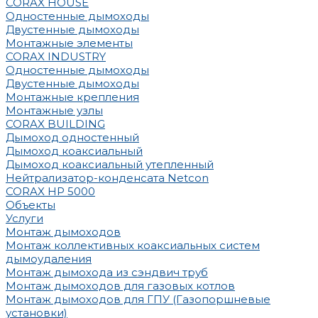
CORAX HOUSE
Одностенные дымоходы
Двустенные дымоходы
Монтажные элементы
CORAX INDUSTRY
Одностенные дымоходы
Двустенные дымоходы
Монтажные крепления
Монтажные узлы
CORAX BUILDING
Дымоход одностенный
Дымоход коаксиальный
Дымоход коаксиальный утепленный
Нейтрализатор-конденсата Netcon
CORAX HP 5000
Объекты
Услуги
Монтаж дымоходов
Монтаж коллективных коаксиальных систем
дымоудаления
Монтаж дымохода из сэндвич труб
Монтаж дымоходов для газовых котлов
Монтаж дымоходов для ГПУ (Газопоршневые
установки)