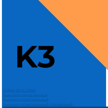
CORAX BUILDING
Дымоход одностенный
Дымоход коаксиальный
Дымоход коаксиальный утепленный